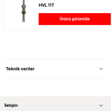
HVL 11T
Ürünü görüntüle
Teknik veriler
İçin uyarlanmıştır
FZP II M6 T
GTIN (EAN-Code)
4048962345858
İletişim