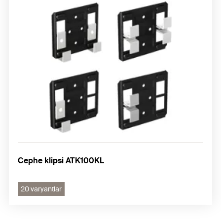
Cephe klipsi ATK100KL
20 varyantlar