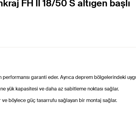
raj FH II 18/50 S altıgen başlı
erformansı garanti eder. Ayrıca deprem bölgelerindeki uygul
e yük kapasitesi ve daha az sabitleme noktası sağlar.
ır ve böylece güç tasarrufu sağlayan bir montaj sağlar.