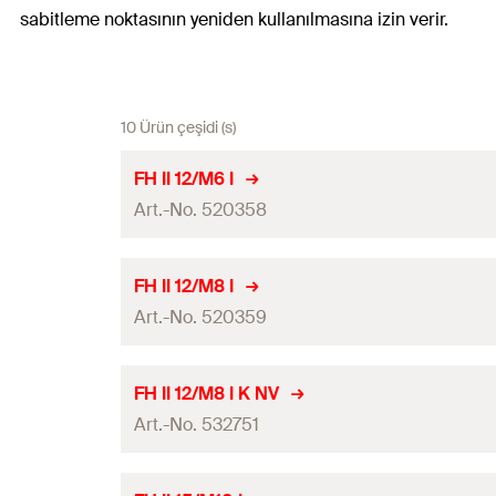
sabitleme noktasının yeniden kullanılmasına izin verir.
10 Ürün çeşidi (s)
FH II 12/M6 I
Art.-No. 520358
ETA onayı
FH II 12/M8 I
Art.-No. 520359
Delme çapı
(
)
d
0
Miktar
ETA onayı
FH II 12/M8 I K NV
GTIN (EAN-Code)
Art.-No. 532751
Delme çapı
(
)
d
0
Miktar
ETA onayı