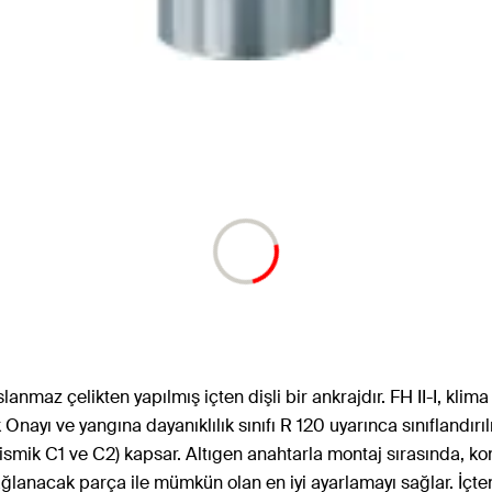
lanmaz çelikten yapılmış içten dişli bir ankrajdır. FH II-I, klima
Onayı ve yangına dayanıklılık sınıfı R 120 uyarınca sınıflandırı
ismik C1 ve C2) kapsar. Altıgen anahtarla montaj sırasında, ko
 bağlanacak parça ile mümkün olan en iyi ayarlamayı sağlar. İçt