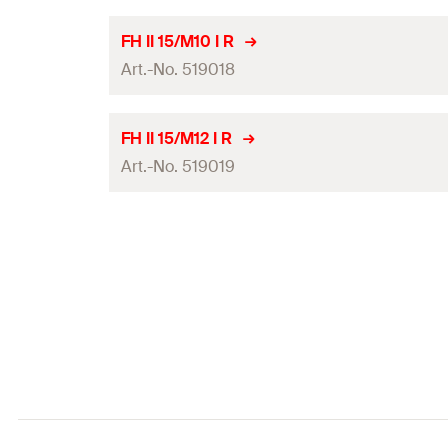
Miktar
ETA onayı
FH II 15/M10 I R
GTIN (EAN-Code)
Art.-No. 519018
Delme çapı
(
)
d
0
Miktar
ETA onayı
FH II 15/M12 I R
GTIN (EAN-Code)
Art.-No. 519019
Delme çapı
(
)
d
0
Miktar
ETA onayı
GTIN (EAN-Code)
Delme çapı
(
)
d
0
Miktar
GTIN (EAN-Code)