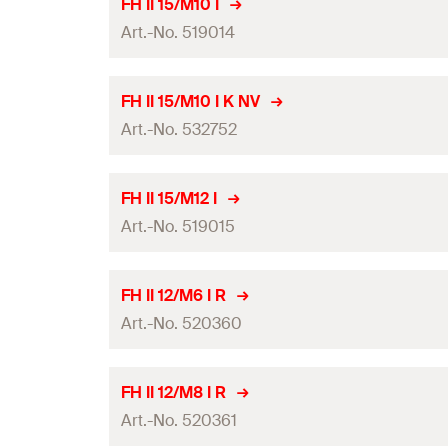
FH II 15/M10 I
GTIN (EAN-Code)
Art.-No. 519014
Delme çapı
(
)
d
0
Miktar
ETA onayı
FH II 15/M10 I K NV
GTIN (EAN-Code)
Art.-No. 532752
Delme çapı
(
)
d
0
Miktar
ETA onayı
FH II 15/M12 I
GTIN (EAN-Code)
Art.-No. 519015
Delme çapı
(
)
d
0
Miktar
ETA onayı
FH II 12/M6 I R
GTIN (EAN-Code)
Art.-No. 520360
Delme çapı
(
)
d
0
Miktar
ETA onayı
FH II 12/M8 I R
GTIN (EAN-Code)
Art.-No. 520361
Delme çapı
(
)
d
0