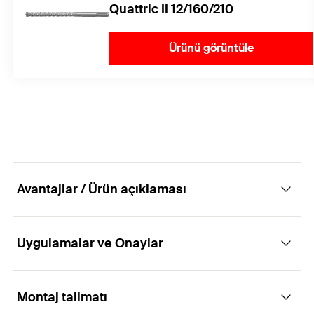
Quattric II 12/160/210
Ürünü görüntüle
Avantajlar / Ürün açıklaması
Uygulamalar ve Onaylar
Çatlaklı betonda ileri derece geliştirilmiş
tasarımlı dişli rot geçmeli klipsli dübel.
Montaj talimatı
Uygulamaları