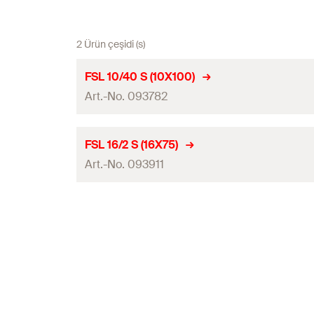
2 Ürün çeşidi (s)
FSL 10/40 S (10X100)
Art.-No. 093782
Delme çapı
(
)
d
FSL 16/2 S (16X75)
0
Art.-No. 093911
Miktar
GTIN (EAN-Code)
Delme çapı
(
)
d
0
Miktar
GTIN (EAN-Code)