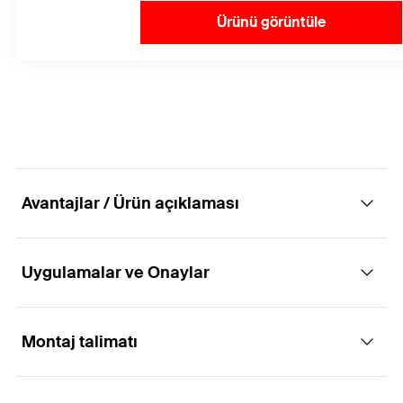
Ürünü görüntüle
Avantajlar / Ürün açıklaması
Uygulamalar ve Onaylar
Elmaslı uçlu matkaplar ve testereler için
tekrar kullanılabilir sabitleme sistemi.
Montaj talimatı
Uygulamaları
Avantajlar