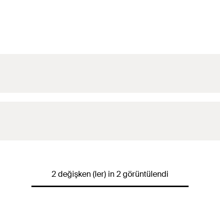
(
)
2 değişken (ler) in 2 görüntülendi
h
1