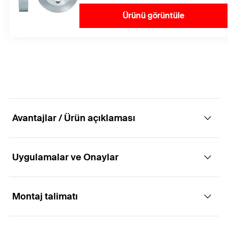
Ürünü görüntüle
Avantajlar / Ürün açıklaması
Uygulamalar ve Onaylar
Üstün montaj kolaylığı için yüksek
performanslı beton vidası.
Montaj talimatı
Uygulamaları
Avantajlar