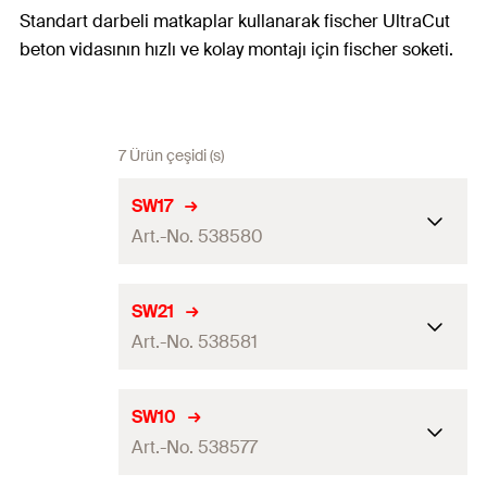
Standart darbeli matkaplar kullanarak fischer UltraCut
beton vidasının hızlı ve kolay montajı için fischer soketi.
7 Ürün çeşidi (s)
SW17
Art.-No. 538580
Sürüş
1/2“ / SW17
SW21
Art.-No. 538581
Eşleşme
FBS II 12
Toplam uzunluk
(
)
38
mm
l
Sürüş
1/2“ / SW21
SW10
Miktar
1
pcs
Art.-No. 538577
Eşleşme
FBS II 14