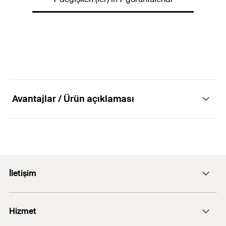
l
Eşleşme
FBS II 10 SK
Miktar
1
pcs
Toplam uzunluk
(
)
55
mm
l
GTIN (EAN-Code)
4048962379921
Miktar
1
pcs
GTIN (EAN-Code)
4048962379938
Avantajlar / Ürün açıklaması
Avantajlar
İletişim
Soket, 6 ila 14 çaplı fischer UltraCut beton vidaları
için farklı versiyonlarda mevcuttur.
E-posta: info@fischer.com.tr
Hizmet