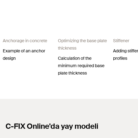
Anchorage in concrete​
Optimizing the base plate
Stiffener
thickness​
Example of an anchor
Adding stiffe
design​
Calculation of the
profiles
minimum required base
plate thickness​
C-FIX Online'da yay modeli