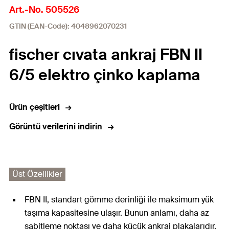
Art.-No. 505526
GTIN (EAN-Code): 4048962070231
fischer cıvata ankraj FBN II
6/5 elektro çinko kaplama
Ürün çeşitleri
Görüntü verilerini indirin
Üst Özellikler
FBN II, standart gömme derinliği ile maksimum yük
taşıma kapasitesine ulaşır. Bunun anlamı, daha az
sabitleme noktası ve daha küçük ankraj plakalarıdır.