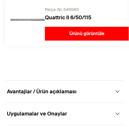
Parça-Nr. 549983
Quattric II 6/50/115
Ürünü görüntüle
Avantajlar / Ürün açıklaması
Uygulamalar ve Onaylar
Çatlaksız betonda esnek kullanım için uygun
maliyetli bağlantı dübeli